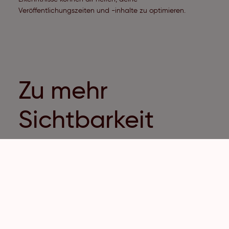
Veröffentlichungszeiten und -inhalte zu optimieren.
Zu mehr
Sichtbarkeit
gelangen mit
TikTok SEO
1. Trends
Ein bewährter Weg, um auf TikTok sichtbarer zu werden,