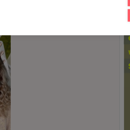
perf
diver