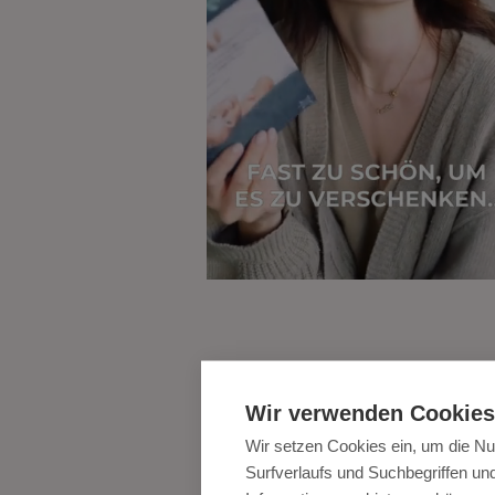
Video Ads
Starke Hook, spannender Body und 
attraktiver CTA. Unsere Social Ads s
so aufgebaut, dass sie höchst
Wir verwenden Cookies
performant sind und eure Conversio
Wir setzen Cookies ein, um die Nu
steigern.
Surfverlaufs und Suchbegriffen u