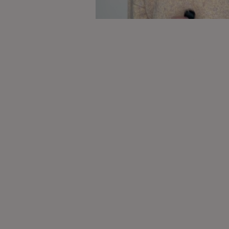
UGC Ads
UGC Ads dürfen in eurem Social Me
Content Mix nicht fehlen! Sie sind di
authentischste Form, eure Botschaf
zu kommunizieren und eure Kund*in
zu konvertieren.