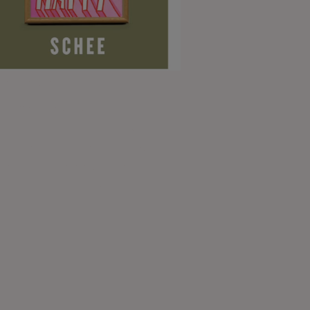
mated Ads
ial Effect gewünscht?
nimierten Social Media Ads bringen
uren Service auf den Punkt. Wir
fen maximale Vielseitigkeit und
chen alle relevanten Zielgruppen.