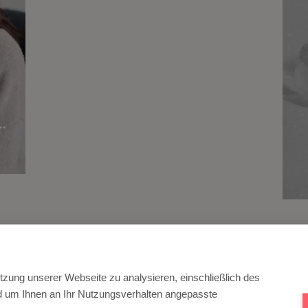
Ima
ein
ind
Je n
Funne
ns
unter
tzung unserer Webseite zu analysieren, einschließlich des
nd um Ihnen an Ihr Nutzungsverhalten angepasste
A/B T