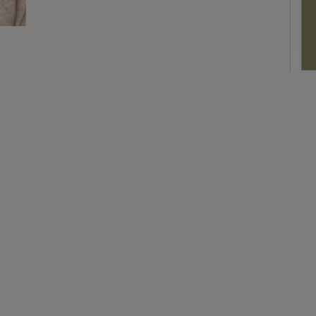
dia
Ani
e
ten
Spec
nen
Mit a
wir e
schaf
errei