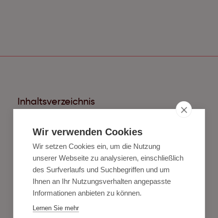
Inhaltsverzeichnis
Was ist ein Content Plan (und was ist er nicht)
Wir verwenden Cookies
Content Plan in 6 Schritten erstellen
Wir setzen Cookies ein, um die Nutzung
Tools 2026: was sich wirklich lohnt
unserer Webseite zu analysieren, einschließlich
des Surfverlaufs und Suchbegriffen und um
Vorlage und Checkliste zum Download
Ihnen an Ihr Nutzungsverhalten angepasste
Häufig gestellte Fragen
Informationen anbieten zu können.
Lernen Sie mehr