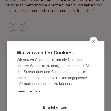
ist absolut performance orientiert, denkt und fiebert mit
uns - die Zusammenarbeit ist immer sehr freundlich”
Wir verwenden Cookies
Wir setzen Cookies ein, um die Nutzung
unserer Webseite zu analysieren, einschließlich
des Surfverlaufs und Suchbegriffen und um
Ihnen an Ihr Nutzungsverhalten angepasste
Informationen anbieten zu können.
Ein Content Shooting für alles:
Lernen Sie mehr
Organic & Paid Social Media,
Onlineshop und Print. Alle
Fotos und Videos pushen
Einstellungen
individuell Deine Brand und