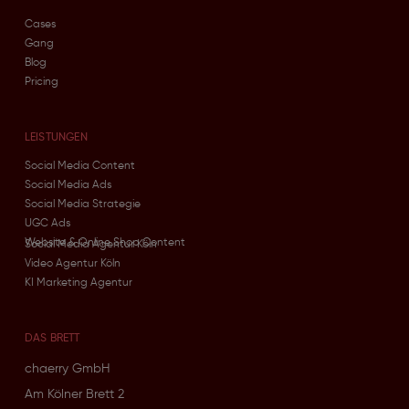
Cases
Gang
Blog
Pricing
LEISTUNGEN
Social Media Content
Social Media Ads
Social Media Strategie
UGC Ads
Website & Online Shop Content
Social Media Agentur Köln
Video Agentur Köln
KI Marketing Agentur
DAS BRETT
chaerry GmbH
Am Kölner Brett 2