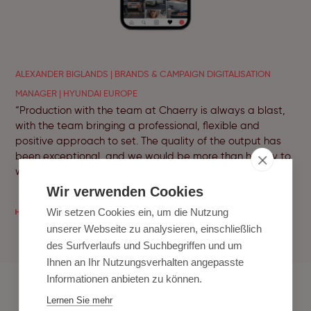
ALEXANDER BIGLANDS | BRANDS & CAMPAIGN DIGITALISATION
MANAGER | HYUNDAI EUROPE
“Production with the team at Chaerry is always a blast,
with the team bringing a professional, flexible and
positive approach to set. The quality of the output has
been exceptional, and we would be more than happy to
work with the team again.”
Wir verwenden Cookies
Wir setzen Cookies ein, um die Nutzung
unserer Webseite zu analysieren, einschließlich
des Surfverlaufs und Suchbegriffen und um
Ihnen an Ihr Nutzungsverhalten angepasste
Informationen anbieten zu können.
Lernen Sie mehr