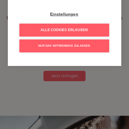
Einstellungen
Bereit, deine Social Media Kanäle auf ein neues Level zu
Social Media
heben? Wir produzieren
ALLE COOKIES ERLAUBEN
Content
- das richtige Format für die richtige
NUR DAS NOTWENDIGE ZULASSEN
Zielgruppe auf der richtigen Plattform. Kontaktiere uns
jetzt!
Jetzt anfragen