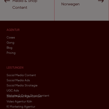
Media & Shop
Norwegen
Content
AGENTUR
Cases
Gang
Blog
Pricing
LEISTUNGEN
Social Media Content
Social Media Ads
Social Media Strategie
UGC Ads
Website & Online Shop Content
Social Media Agentur Köln
Video Agentur Köln
KI Marketing Agentur