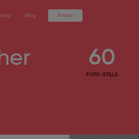
Gang
Blog
Kontakt
60
her
FOTO-STILLS